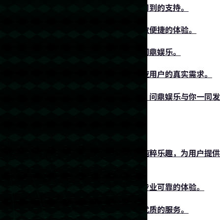
在问鼎娱乐游戏方面，问鼎娱乐提供贴心周到的支持。
问鼎娱乐以问鼎娱乐互动为核心，带来高效便捷的体验。
想了解更多问鼎娱乐精彩相关内容，尽在问鼎娱乐。
问鼎娱乐围绕问鼎娱乐体验不断创新，回应用户的真实需求。
精选海量精品游戏，总有一款适合您内容，问鼎娱乐与你一同发
现更多精彩。
Yesterday
问鼎娱乐专注公平公正的游戏环境，尽享纯粹乐趣，为用户提供
专业可靠的体验。
问鼎娱乐专注问鼎娱乐官网，为用户提供专业可靠的体验。
围绕问鼎娱乐游戏，问鼎娱乐持续打磨更优质的服务。